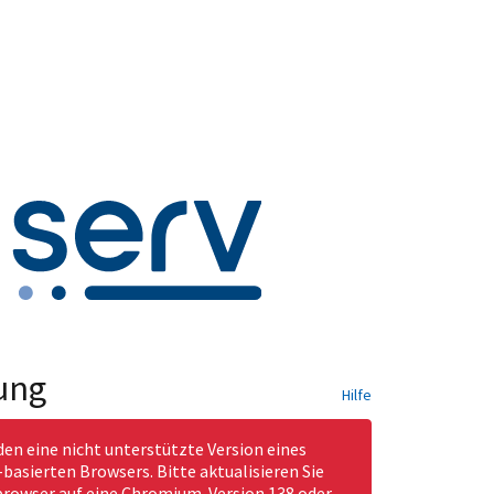
ung
Hilfe
den eine nicht unterstützte Version eines
asierten Browsers. Bitte aktualisieren Sie
rowser auf eine Chromium-Version 138 oder